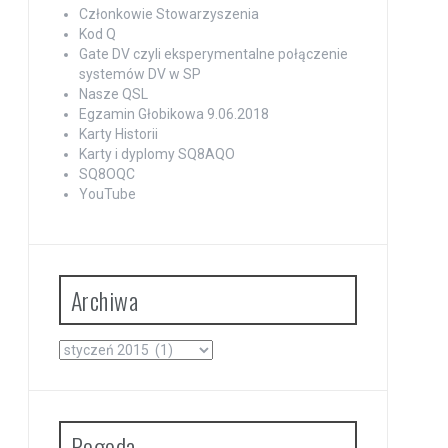
Członkowie Stowarzyszenia
Kod Q
Gate DV czyli eksperymentalne połączenie
systemów DV w SP
Nasze QSL
Egzamin Głobikowa 9.06.2018
Karty Historii
Karty i dyplomy SQ8AQO
SQ8OQC
YouTube
Archiwa
Archiwa
Pogoda