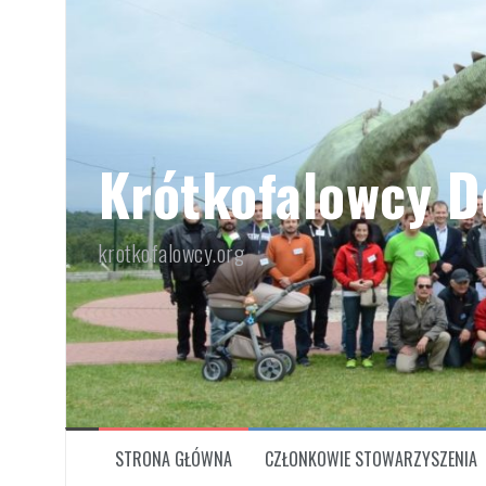
Przeskocz
do
treści
Krótkofalowcy D
krotkofalowcy.org
STRONA GŁÓWNA
CZŁONKOWIE STOWARZYSZENIA