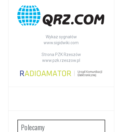
Wykaz sygnałów
www.sigidwiki.com
Strona PZK Rzeszów
www.pzk.rzeszow.pl
Polecamy