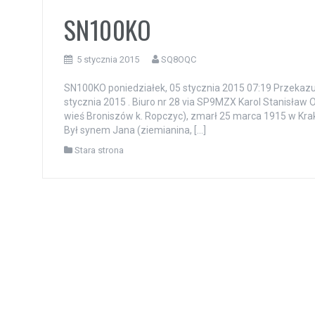
SN100KO
5 stycznia 2015
SQ8OQC
SN100KO poniedziałek, 05 stycznia 2015 07:19 Przekazuj
stycznia 2015 . Biuro nr 28 via SP9MZX Karol Stanisław 
wieś Broniszów k. Ropczyc), zmarł 25 marca 1915 w Krakow
Był synem Jana (ziemianina, […]
Stara strona