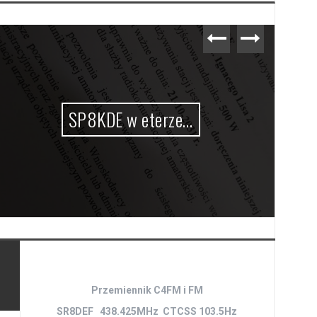
SP8KDE w eterze…
Przemiennik C4FM i FM
SR8DEF 438.425MHz CTCSS 103.5Hz