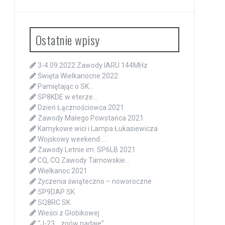
Ostatnie wpisy
3-4.09.2022 Zawody IARU 144MHz
Święta Wielkanocne 2022
Pamiętając o SK…
SP8KDE w eterze…
Dzień Łącznościowca 2021
Zawody Małego Powstańca 2021
Kamykowe wici i Lampa Łukasiewicza
Wojskowy weekend …
Zawody Letnie im. SP6LB 2021
CQ, CQ Zawody Tarnowskie…
Wielkanoc 2021
Życzenia świąteczno – noworoczne
SP9DAP SK
SQ8RC SK
Wieści z Głobikowej
“J-23… znów nadaje”