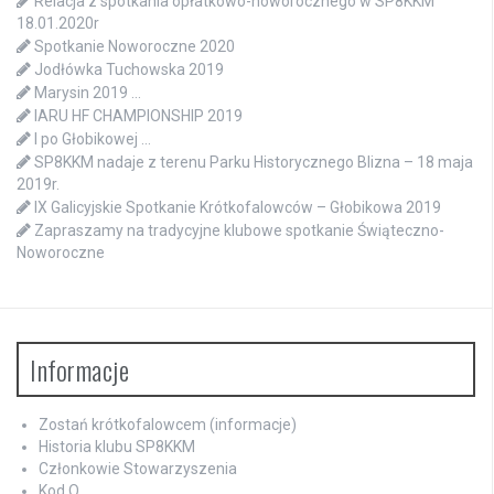
Relacja z spotkania opłatkowo-noworocznego w SP8KKM
18.01.2020r
Spotkanie Noworoczne 2020
Jodłówka Tuchowska 2019
Marysin 2019 …
IARU HF CHAMPIONSHIP 2019
I po Głobikowej …
SP8KKM nadaje z terenu Parku Historycznego Blizna – 18 maja
2019r.
IX Galicyjskie Spotkanie Krótkofalowców – Głobikowa 2019
Zapraszamy na tradycyjne klubowe spotkanie Świąteczno-
Noworoczne
Informacje
Zostań krótkofalowcem (informacje)
Historia klubu SP8KKM
Członkowie Stowarzyszenia
Kod Q