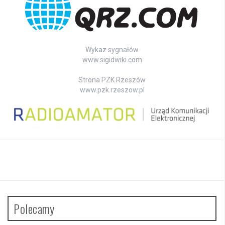
Wykaz sygnałów
www.sigidwiki.com
Strona PZK Rzeszów
www.pzk.rzeszow.pl
Polecamy