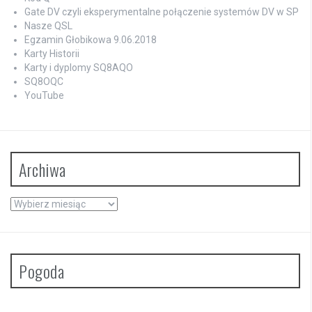
Gate DV czyli eksperymentalne połączenie systemów DV w SP
Nasze QSL
Egzamin Głobikowa 9.06.2018
Karty Historii
Karty i dyplomy SQ8AQO
SQ8OQC
YouTube
Archiwa
Archiwa
Pogoda