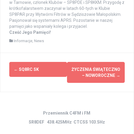
w Tarnowie, członek Klubów – SP8PDE i SP8KKM. Przygodę z
krótkofalarstwem zaczynał w latach 60-tych w Klubie
SP8PAR przy Wytwórni Filtrów w Sędziszowie Małopolskim.
Pasjonował się systemami APRS. Pozostanie w naszej
pamięci jako wspaniały kolega i przyjaciel.
Cześć Jego Pamięci!
Informacje
,
News
Zobacz
←
SQ8RC SK
ŻYCZENIA ŚWIĄTECZNO
wpisy
– NOWOROCZNE
→
Przemiennik C4FM i FM
SR8DEF 438.425MHz CTCSS 103.5Hz