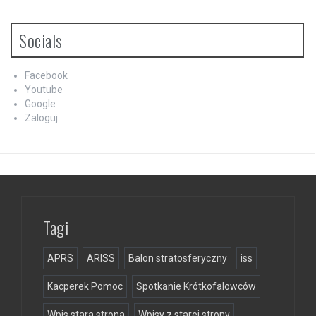
Socials
Facebook
Youtube
Google
Zaloguj
Tagi
APRS
ARISS
Balon stratosferyczny
iss
Kacperek Pomoc
Spotkanie Krótkofalowców
Wpis stara strona
Wpisy z starej strony