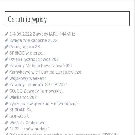
Ostatnie wpisy
3-4.09.2022 Zawody IARU 144MHz
Święta Wielkanocne 2022
Pamiętając o SK…
SP8KDE w eterze…
Dzień Łącznościowca 2021
Zawody Małego Powstańca 2021
Kamykowe wici i Lampa Łukasiewicza
Wojskowy weekend …
Zawody Letnie im. SP6LB 2021
CQ, CQ Zawody Tarnowskie…
Wielkanoc 2021
Życzenia świąteczno – noworoczne
SP9DAP SK
SQ8RC SK
Wieści z Głobikowej
“J-23… znów nadaje”