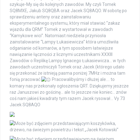
szykuje-My się do kolejnych zawodów. My czyli Tomek
SQ8MXE, Jakub SQ8QBA oraz Jacek SQ8AQO. W sobotę po
sprawdzeniu anteny oraz zainstalowaniu
eksperymentalnego systemu, który miał stawiać “zakaz
wjazdu dla QRM” Tomek z wystartował w zawodach
“Kamykowe wici”. Natomiast niedziela przyniosła
zainstalowanie “Lampy Łukasiewicza” która umożliwiła
odganianie od komarów, a tym sposobem łatwiejsze
nawiązanie łączności z licznymi uczestnikami XXXIII
Zawodów o Replikę Lampy Ignacego Łukasiewicza… w tych
zawodach uczestniczyli Tomek oraz Jacek (którego udało
się przekonać że istnieją pasma poniżej 7MHz i można tam
fonią pracować
Pracowalibyśmy i dłużej ale…. to
komary nas przekonały ogłoszenia QRT. Dziękujemy jeszcze
raz Januszowi zo gościnę… ale to jeszcze nie koniec… znów
coś nam jakieś kwadraty tym razem Jacek rysował… Vy 73
Jacek SQ8AQO