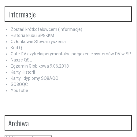
Informacje
Zostań krótkofalowcem (informacje)
Historia klubu SP8KKM
Członkowie Stowarzyszenia
Kod Q
Gate DV czyli eksperymentalne połączenie systemów DV w SP
Nasze QSL
Egzamin Głobikowa 9.06.2018
Karty Historii
Karty i dyplomy SQ8AQO
SQ8OQC
YouTube
Archiwa