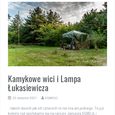
Kamykowe wici i Lampa
Łukasiewicza
23 sierpnia 2021
SQ8AQO
…takich dwóch jak ich czterech to nie ma ani jednego. To już
kolejny raz spotykamy się na ranczo Janusza SQ8DJL i