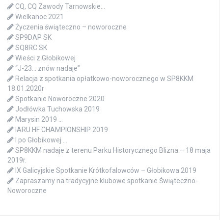
CQ, CQ Zawody Tarnowskie…
Wielkanoc 2021
Życzenia świąteczno – noworoczne
SP9DAP SK
SQ8RC SK
Wieści z Głobikowej
“J-23… znów nadaje”
Relacja z spotkania opłatkowo-noworocznego w SP8KKM
18.01.2020r
Spotkanie Noworoczne 2020
Jodłówka Tuchowska 2019
Marysin 2019 …
IARU HF CHAMPIONSHIP 2019
I po Głobikowej …
SP8KKM nadaje z terenu Parku Historycznego Blizna – 18 maja
2019r.
IX Galicyjskie Spotkanie Krótkofalowców – Głobikowa 2019
Zapraszamy na tradycyjne klubowe spotkanie Świąteczno-
Noworoczne