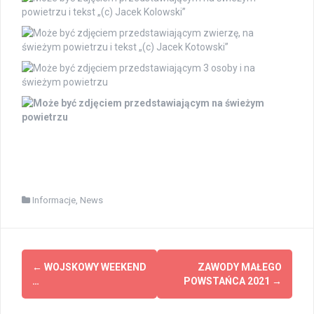
Informacje
,
News
Zobacz
←
WOJSKOWY WEEKEND
ZAWODY MAŁEGO
wpisy
…
POWSTAŃCA 2021
→