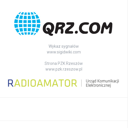
Wykaz sygnałów
www.sigidwiki.com
Strona PZK Rzeszów
www.pzk.rzeszow.pl