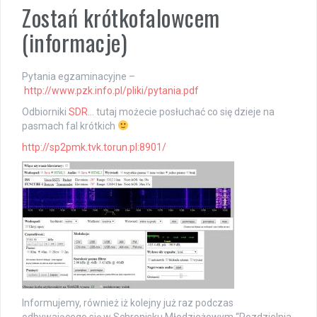
Zostań krótkofalowcem
(informacje)
Pytania egzaminacyjne –
http://www.pzk.info.pl/pliki/pytania.pdf
Odbiorniki
SDR.
.. tutaj możecie posłuchać co się dzieje na
pasmach fal krótkich
http://sp2pmk.tvk.torun.pl:8901/
Informujemy, również iż kolejny już raz podczas