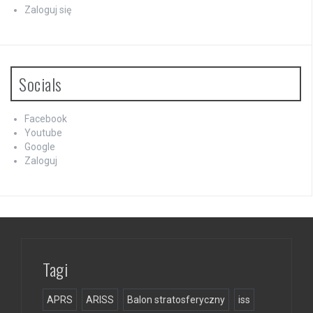
Zaloguj się
Socials
Facebook
Youtube
Google
Zaloguj
Tagi
APRS
ARISS
Balon stratosferyczny
iss