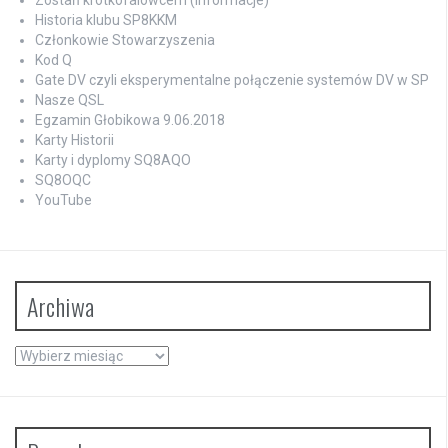
Zostań krótkofalowcem (informacje)
Historia klubu SP8KKM
Członkowie Stowarzyszenia
Kod Q
Gate DV czyli eksperymentalne połączenie systemów DV w SP
Nasze QSL
Egzamin Głobikowa 9.06.2018
Karty Historii
Karty i dyplomy SQ8AQO
SQ8OQC
YouTube
Archiwa
Archiwa