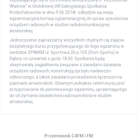
odbywającego się w Schronisku Młodzieżowym “Rozdzielnia
Wiatrów” w Głobikowej VIII Galicyjskiego Spotkania
Krótkofalowców w dniu 9.06.2018r. odbędzie się sesja
egzaminacyjna komisji egzaminacyjnej do spraw operatorów
urządzeń radiowych w służbie radiokomunikacyjnej
amatorskiej
Jednocześnie zapraszamy wszystkich chętnych na zajęcia
bezpłatnego kursu przygotowującego do tego eg
zaminu w
siedzibie SP8KKM ul. Sportowa 26 p.105 (Dom Sportu) w
Dębicy co czwartek o godz.18.00 Spotkania będą
obejmowały zagadnienia związane z zasadami działania
urządzeń radiowych, konstrukcją sprzętu nadawczo-
odbiorczego, a także zasadami prowadzenia łączności na
pasmach amatorskich. Głównym jednakże celem kursu jest
przygotowanie do państwowego egzaminu, uprawniającego
do otrzymania świadectwa radiooperatora w służbie
amatorskiej.
Przemiennik C4FM i FM