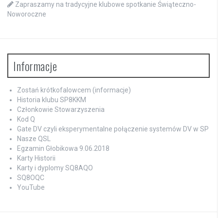
Zapraszamy na tradycyjne klubowe spotkanie Świąteczno-
Noworoczne
Informacje
Zostań krótkofalowcem (informacje)
Historia klubu SP8KKM
Członkowie Stowarzyszenia
Kod Q
Gate DV czyli eksperymentalne połączenie systemów DV w SP
Nasze QSL
Egzamin Głobikowa 9.06.2018
Karty Historii
Karty i dyplomy SQ8AQO
SQ8OQC
YouTube