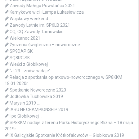
Zawody Małego Powstańca 2021
Kamykowe wici i Lampa Łukasiewicza
Wojskowy weekend …
Zawody Letnie im. SP6LB 2021
CQ, CQ Zawody Tarnowskie…
Wielkanoc 2021
Życzenia świąteczno – noworoczne
SP9DAP SK
SQ8RC SK
Wieści z Głobikowej
“J-23… znów nadaje”
Relacja z spotkania opłatkowo-noworocznego w SP8KKM
18.01.2020r
Spotkanie Noworoczne 2020
Jodłówka Tuchowska 2019
Marysin 2019 …
IARU HF CHAMPIONSHIP 2019
I po Głobikowej …
SP8KKM nadaje z terenu Parku Historycznego Blizna – 18 maja
2019r.
IX Galicyjskie Spotkanie Krótkofalowców – Głobikowa 2019