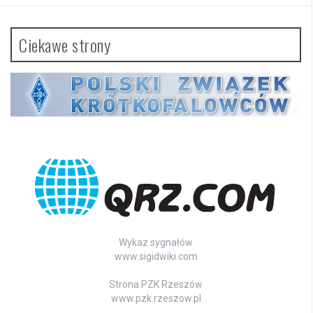
Ciekawe strony
Wykaz sygnałów
www.sigidwiki.com
Strona PZK Rzeszów
www.pzk.rzeszow.pl