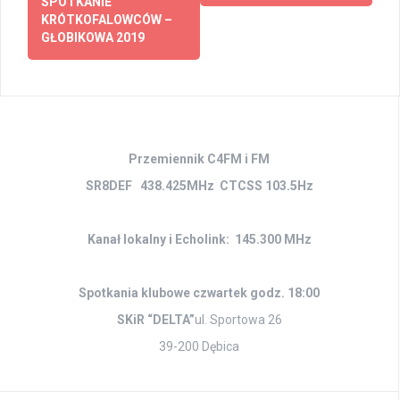
wpisy
SPOTKANIE
KRÓTKOFALOWCÓW –
GŁOBIKOWA 2019
Przemiennik C4FM i FM
SR8DEF 438.425MHz CTCSS 103.5Hz
Kanał lokalny i Echolink: 145.300 MHz
Spotkania klubowe czwartek godz. 18:00
SKiR “DELTA”
ul. Sportowa 26
39-200 Dębica