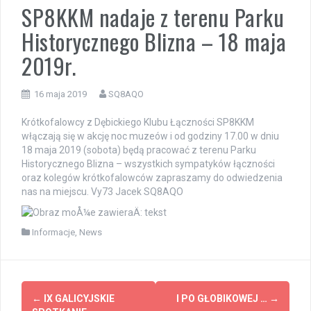
SP8KKM nadaje z terenu Parku
Historycznego Blizna – 18 maja
2019r.
16 maja 2019
SQ8AQO
Krótkofalowcy z Dębickiego Klubu Łączności SP8KKM
włączają się w akcję noc muzeów i od godziny 17.00 w dniu
18 maja 2019 (sobota) będą pracować z terenu Parku
Historycznego Blizna – wszystkich sympatyków łączności
oraz kolegów krótkofalowców zapraszamy do odwiedzenia
nas na miejscu. Vy73 Jacek SQ8AQO
Informacje
,
News
Zobacz
←
IX GALICYJSKIE
I PO GŁOBIKOWEJ …
→