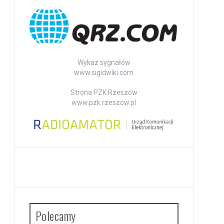
Wykaz sygnałów
www.sigidwiki.com
Strona PZK Rzeszów
www.pzk.rzeszow.pl
Polecamy