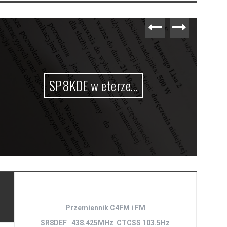
SP8KDE w eterze…
Przemiennik C4FM i FM
SR8DEF 438.425MHz CTCSS 103.5Hz