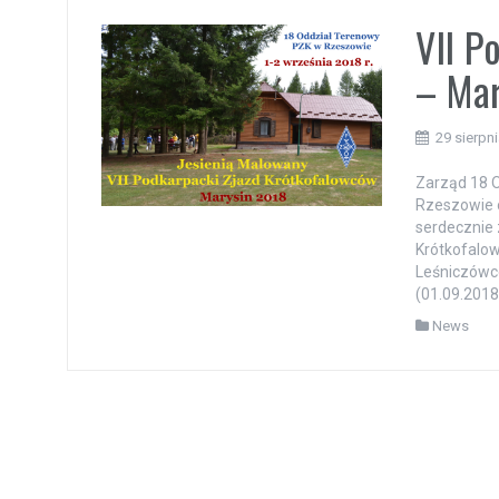
VII P
– Mar
29 sierpn
Zarząd 18 
Rzeszowie 
serdecznie 
Krótkofalow
Leśniczówce
(01.09.2018 
News