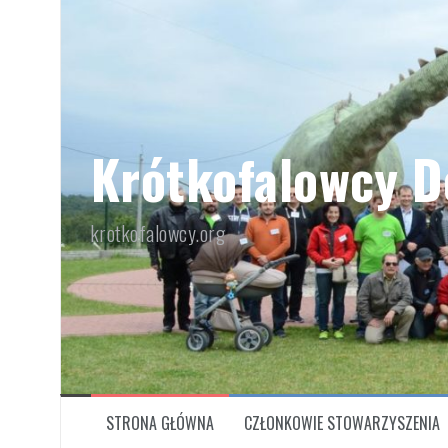
Przeskocz
do
treści
Krótkofalowcy D
krotkofalowcy.org
STRONA GŁÓWNA
CZŁONKOWIE STOWARZYSZENIA