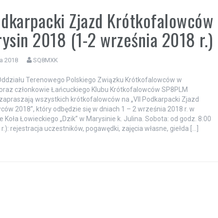
odkarpacki Zjazd Krótkofalowców
ysin 2018 (1-2 września 2018 r.)
ia 2018
SQ8MXK
Oddziału Terenowego Polskiego Związku Krótkofalowców w
oraz członkowie Łańcuckiego Klubu Krótkofalowców SP8PLM
zapraszają wszystkich krótkofalowców na „VII Podkarpacki Zjazd
ców 2018”, który odbędzie się w dniach 1 – 2 września 2018 r. w
 Koła Łowieckiego „Dzik” w Marysinie k. Julina. Sobota: od godz. 8:00
r.): rejestracja uczestników, pogawędki, zajęcia własne, giełda […]