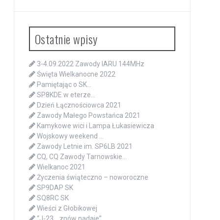
Ostatnie wpisy
3-4.09.2022 Zawody IARU 144MHz
Święta Wielkanocne 2022
Pamiętając o SK…
SP8KDE w eterze…
Dzień Łącznościowca 2021
Zawody Małego Powstańca 2021
Kamykowe wici i Lampa Łukasiewicza
Wojskowy weekend …
Zawody Letnie im. SP6LB 2021
CQ, CQ Zawody Tarnowskie…
Wielkanoc 2021
Życzenia świąteczno – noworoczne
SP9DAP SK
SQ8RC SK
Wieści z Głobikowej
“J-23… znów nadaje”