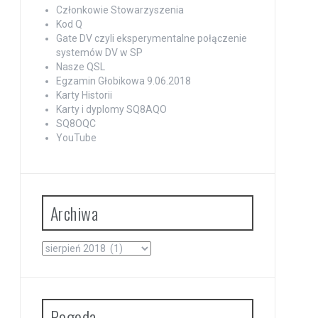
Członkowie Stowarzyszenia
Kod Q
Gate DV czyli eksperymentalne połączenie
systemów DV w SP
Nasze QSL
Egzamin Głobikowa 9.06.2018
Karty Historii
Karty i dyplomy SQ8AQO
SQ8OQC
YouTube
Archiwa
Archiwa
Pogoda