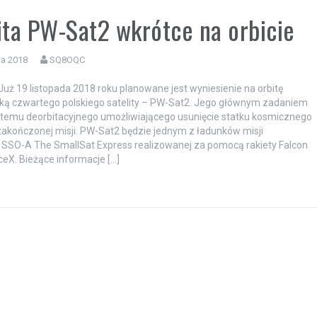
ita PW-Sat2 wkrótce na orbicie
da 2018
SQ8OQC
i Już 19 listopada 2018 roku planowane jest wyniesienie na orbitę
ką czwartego polskiego satelity – PW-Sat2. Jego głównym zadaniem
ystemu deorbitacyjnego umożliwiającego usunięcie statku kosmicznego
 zakończonej misji. PW-Sat2 będzie jednym z ładunków misji
 SSO-A The SmallSat Express realizowanej za pomocą rakiety Falcon
ceX. Bieżące informacje […]