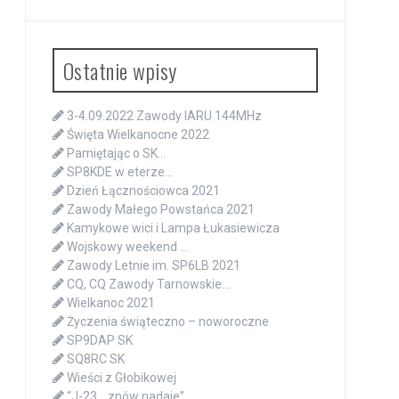
Ostatnie wpisy
3-4.09.2022 Zawody IARU 144MHz
Święta Wielkanocne 2022
Pamiętając o SK…
SP8KDE w eterze…
Dzień Łącznościowca 2021
Zawody Małego Powstańca 2021
Kamykowe wici i Lampa Łukasiewicza
Wojskowy weekend …
Zawody Letnie im. SP6LB 2021
CQ, CQ Zawody Tarnowskie…
Wielkanoc 2021
Życzenia świąteczno – noworoczne
SP9DAP SK
SQ8RC SK
Wieści z Głobikowej
“J-23… znów nadaje”