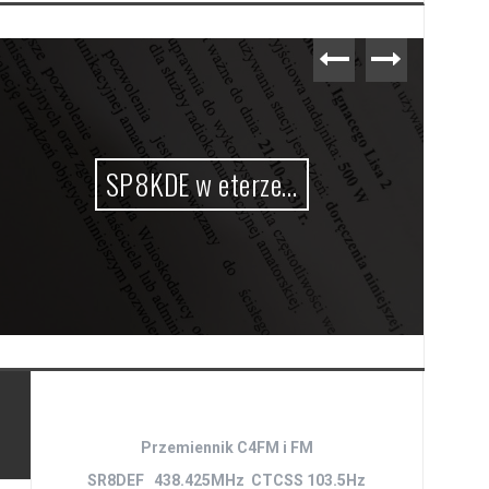
SP8KDE w eterze…
Przemiennik C4FM i FM
SR8DEF 438.425MHz CTCSS 103.5Hz