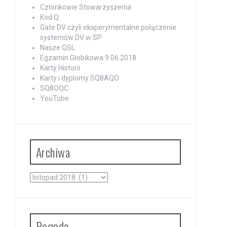
Członkowie Stowarzyszenia
Kod Q
Gate DV czyli eksperymentalne połączenie
systemów DV w SP
Nasze QSL
Egzamin Głobikowa 9.06.2018
Karty Historii
Karty i dyplomy SQ8AQO
SQ8OQC
YouTube
Archiwa
Archiwa
Pogoda