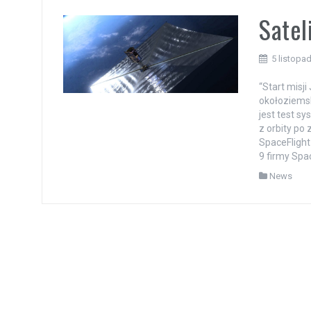
Satel
5 listopa
“Start misj
okołoziems
jest test s
z orbity po
SpaceFlight
9 firmy Spa
News