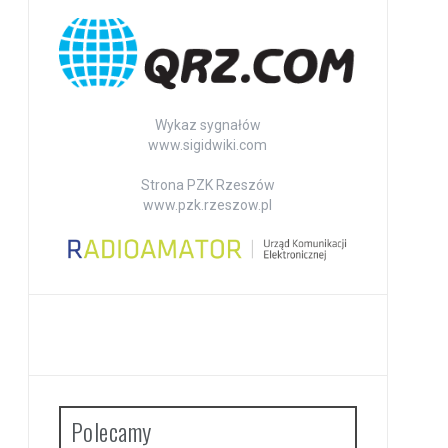
Wykaz sygnałów
www.sigidwiki.com
Strona PZK Rzeszów
www.pzk.rzeszow.pl
Polecamy