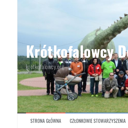
Przeskocz
do
treści
Krótkofalowcy D
krotkofalowcy.org
STRONA GŁÓWNA
CZŁONKOWIE STOWARZYSZENIA