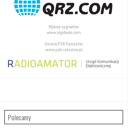
Wykaz sygnałów
www.sigidwiki.com
Strona PZK Rzeszów
www.pzk.rzeszow.pl
Polecamy