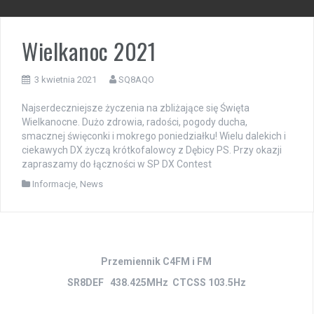
Wielkanoc 2021
3 kwietnia 2021
SQ8AQO
Najserdeczniejsze życzenia na zbliżające się Święta
Wielkanocne. Dużo zdrowia, radości, pogody ducha,
smacznej święconki i mokrego poniedziałku! Wielu dalekich i
ciekawych DX życzą krótkofalowcy z Dębicy PS. Przy okazji
zapraszamy do łączności w SP DX Contest
Informacje
,
News
Przemiennik C4FM i FM
SR8DEF 438.425MHz CTCSS 103.5Hz