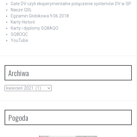
Gate DV czyli eksperymentalne połączenie systemów DV w SP
Nasze QSL
Egzamin Głobikowa 9.06.2018
Karty Historii
Karty i dyplomy SQ8AQO
SQ8OQC
YouTube
Archiwa
Archiwa
Pogoda