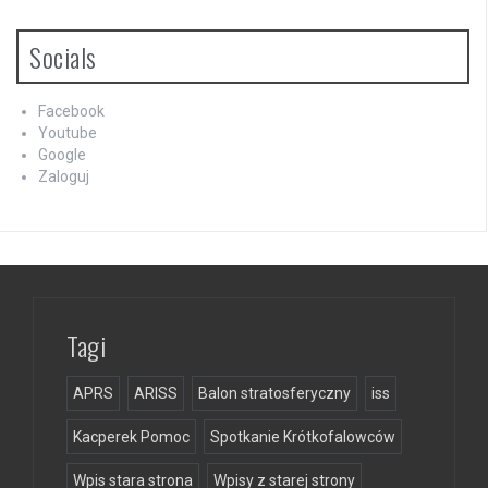
Socials
Facebook
Youtube
Google
Zaloguj
Tagi
APRS
ARISS
Balon stratosferyczny
iss
Kacperek Pomoc
Spotkanie Krótkofalowców
Wpis stara strona
Wpisy z starej strony