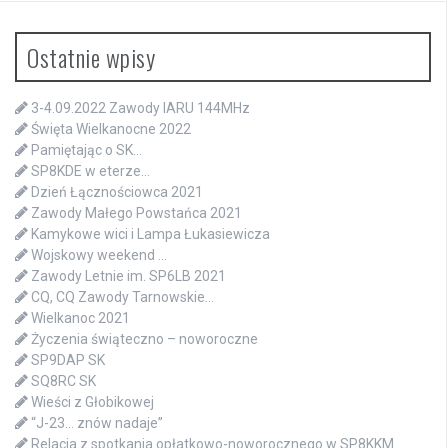
Ostatnie wpisy
3-4.09.2022 Zawody IARU 144MHz
Święta Wielkanocne 2022
Pamiętając o SK…
SP8KDE w eterze…
Dzień Łącznościowca 2021
Zawody Małego Powstańca 2021
Kamykowe wici i Lampa Łukasiewicza
Wojskowy weekend …
Zawody Letnie im. SP6LB 2021
CQ, CQ Zawody Tarnowskie…
Wielkanoc 2021
Życzenia świąteczno – noworoczne
SP9DAP SK
SQ8RC SK
Wieści z Głobikowej
“J-23… znów nadaje”
Relacja z spotkania opłatkowo-noworocznego w SP8KKM