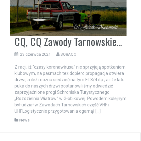
CQ, CQ Zawody Tarnowskie…
23 czerwca 2021
SQ8AQO
Z racji, iż “czasy koronawirusa” nie sprzyjają spotkaniom
klubowym, na pasmach też dopiero propagacja otwiera
drzwi, a ileż można siedzieć na tym FT8/4 itp., a i że lato
puka do naszych drzwi postanowiliśmy odwiedzić
zaprzyjaźnione progi Schroniska Turystycznego
„Rozdzielnia Wiatrów” w Głobikowej. Powodem kolejnym
był udział w Zawodach Tarnowskich część VHF i
UHFLogistycznie przygotowania ogarnął […]
News