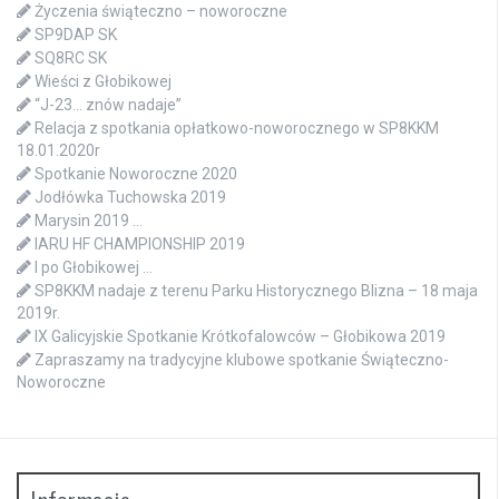
Życzenia świąteczno – noworoczne
SP9DAP SK
SQ8RC SK
Wieści z Głobikowej
“J-23… znów nadaje”
Relacja z spotkania opłatkowo-noworocznego w SP8KKM
18.01.2020r
Spotkanie Noworoczne 2020
Jodłówka Tuchowska 2019
Marysin 2019 …
IARU HF CHAMPIONSHIP 2019
I po Głobikowej …
SP8KKM nadaje z terenu Parku Historycznego Blizna – 18 maja
2019r.
IX Galicyjskie Spotkanie Krótkofalowców – Głobikowa 2019
Zapraszamy na tradycyjne klubowe spotkanie Świąteczno-
Noworoczne