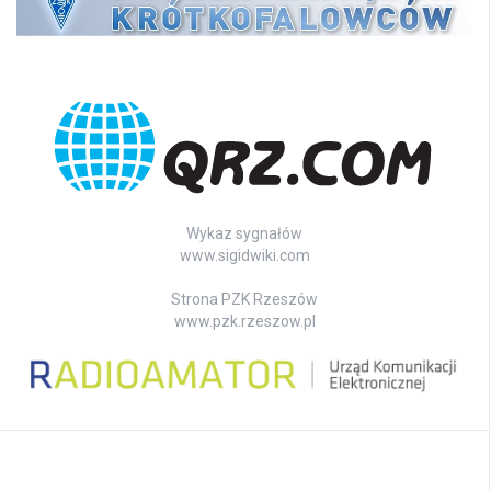
Wykaz sygnałów
www.sigidwiki.com
Strona PZK Rzeszów
www.pzk.rzeszow.pl