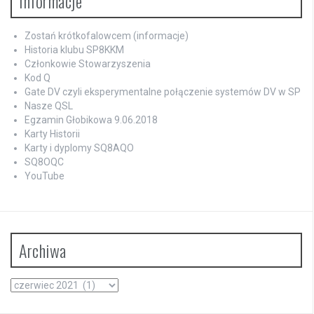
Informacje
Zostań krótkofalowcem (informacje)
Historia klubu SP8KKM
Członkowie Stowarzyszenia
Kod Q
Gate DV czyli eksperymentalne połączenie systemów DV w SP
Nasze QSL
Egzamin Głobikowa 9.06.2018
Karty Historii
Karty i dyplomy SQ8AQO
SQ8OQC
YouTube
Archiwa
Archiwa