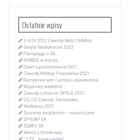
Ostatnie wpisy
3-4.09.2022 Zawody IARU 144MHz
Święta Wielkanocne 2022
Pamiętając o SK…
SP8KDE w eterze…
Dzień Łącznościowca 2021
Zawody Małego Powstańca 2021
Kamykowe wici i Lampa Łukasiewicza
Wojskowy weekend …
Zawody Letnie im. SP6LB 2021
CQ, CQ Zawody Tarnowskie…
Wielkanoc 2021
Życzenia świąteczno – noworoczne
SP9DAP SK
SQ8RC SK
Wieści z Głobikowej
“J-23… znów nadaje”