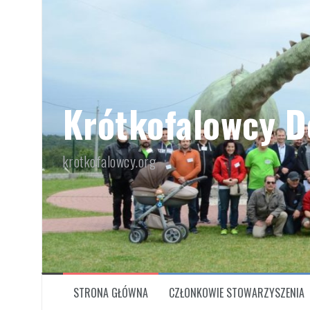
Przeskocz
do
treści
Krótkofalowcy D
krotkofalowcy.org
STRONA GŁÓWNA
CZŁONKOWIE STOWARZYSZENIA