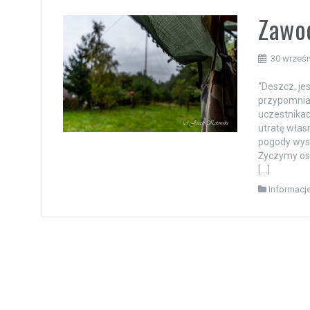
Zawo
30 wrześn
“Deszcz, je
przypomnia
uczestnikac
utratę wła
pogody wys
Życzymy osi
[…]
Informacj