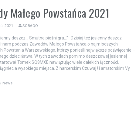
dy Małego Powstańca 2021
ia 2021
SQ8AQO
sienny deszcz… Smutne pieśni gra…” Dzisiaj też jesienny deszcz
ł nam podczas Zawodów Małego Powstańca o najmłodszych
h Powstania Warszawskiego, którzy ponieśli największe poświęcenie –
snego dzieciństwa. W tych zawodach pomimo deszczowej jesiennej
tartował Tomek SQ8MXE nawiązując wiele dalekich łączności.
ągniecia wysokiego miejsca. Z harcerskim Czuwaj ! i amatorskim Vy
e
,
News