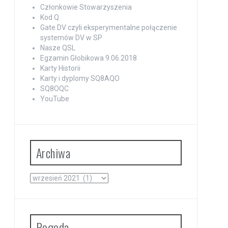
Członkowie Stowarzyszenia
Kod Q
Gate DV czyli eksperymentalne połączenie
systemów DV w SP
Nasze QSL
Egzamin Głobikowa 9.06.2018
Karty Historii
Karty i dyplomy SQ8AQO
SQ8OQC
YouTube
Archiwa
Archiwa
Pogoda