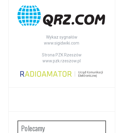
Wykaz sygnałów
www.sigidwiki.com
Strona PZK Rzeszów
www.pzk.rzeszow.pl
Polecamy