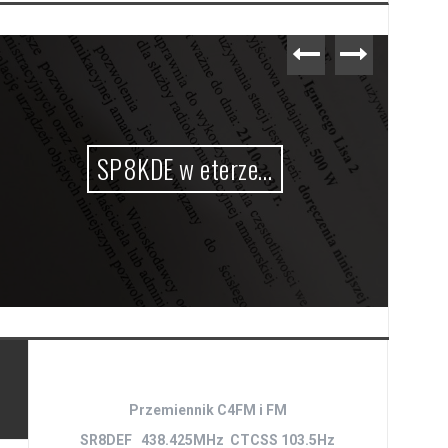
SP8KDE w eterze…
Przemiennik C4FM i FM
SR8DEF 438.425MHz CTCSS 103.5Hz