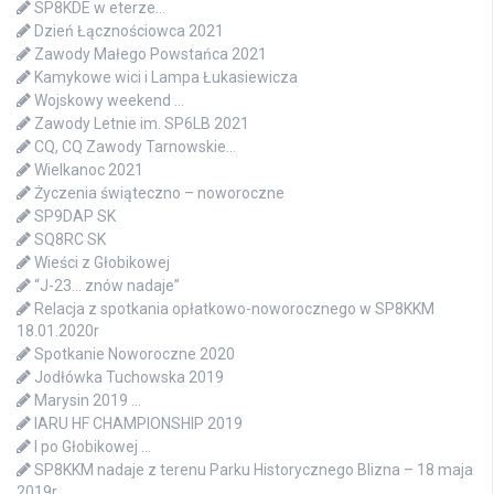
SP8KDE w eterze…
Dzień Łącznościowca 2021
Zawody Małego Powstańca 2021
Kamykowe wici i Lampa Łukasiewicza
Wojskowy weekend …
Zawody Letnie im. SP6LB 2021
CQ, CQ Zawody Tarnowskie…
Wielkanoc 2021
Życzenia świąteczno – noworoczne
SP9DAP SK
SQ8RC SK
Wieści z Głobikowej
“J-23… znów nadaje”
Relacja z spotkania opłatkowo-noworocznego w SP8KKM
18.01.2020r
Spotkanie Noworoczne 2020
Jodłówka Tuchowska 2019
Marysin 2019 …
IARU HF CHAMPIONSHIP 2019
I po Głobikowej …
SP8KKM nadaje z terenu Parku Historycznego Blizna – 18 maja
2019r.