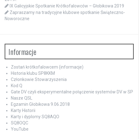
IX Galicyjskie Spotkanie Krótkofalowców – Głobikowa 2019
Zapraszamy na tradycyjne klubowe spotkanie Świąteczno-
Noworoczne
Informacje
Zostań krótkofalowcem (informacje)
Historia klubu SP8KKM
Członkowie Stowarzyszenia
Kod Q
Gate DV czyli eksperymentalne połączenie systemów DV w SP
Nasze QSL
Egzamin Głobikowa 9.06.2018
Karty Historii
Karty i dyplomy SQ8AQO
SQ8OQC
YouTube