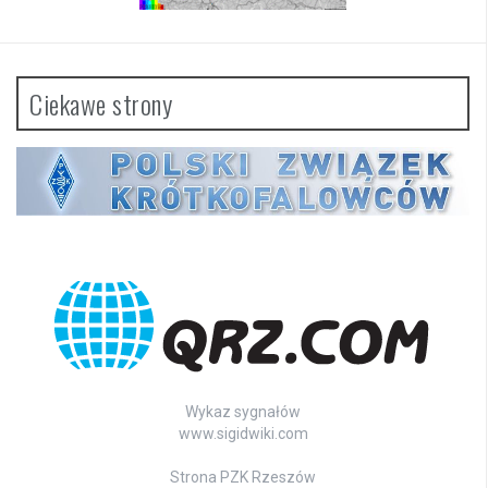
Ciekawe strony
Wykaz sygnałów
www.sigidwiki.com
Strona PZK Rzeszów