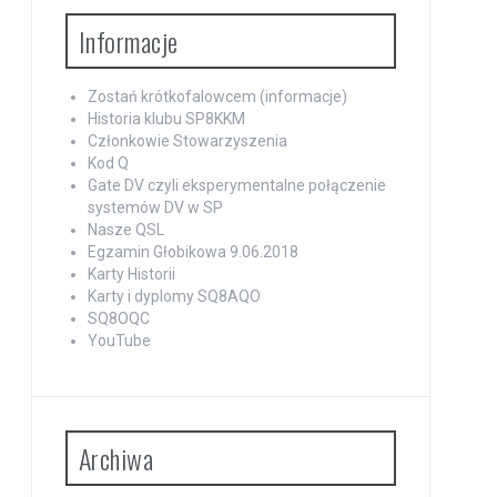
Informacje
Zostań krótkofalowcem (informacje)
Historia klubu SP8KKM
Członkowie Stowarzyszenia
Kod Q
Gate DV czyli eksperymentalne połączenie
systemów DV w SP
Nasze QSL
Egzamin Głobikowa 9.06.2018
Karty Historii
Karty i dyplomy SQ8AQO
SQ8OQC
YouTube
Archiwa