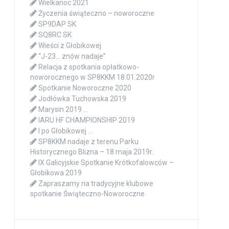
Wielkanoc 2021
Życzenia świąteczno – noworoczne
SP9DAP SK
SQ8RC SK
Wieści z Głobikowej
“J-23… znów nadaje”
Relacja z spotkania opłatkowo-
noworocznego w SP8KKM 18.01.2020r
Spotkanie Noworoczne 2020
Jodłówka Tuchowska 2019
Marysin 2019 …
IARU HF CHAMPIONSHIP 2019
I po Głobikowej …
SP8KKM nadaje z terenu Parku
Historycznego Blizna – 18 maja 2019r.
IX Galicyjskie Spotkanie Krótkofalowców –
Głobikowa 2019
Zapraszamy na tradycyjne klubowe
spotkanie Świąteczno-Noworoczne