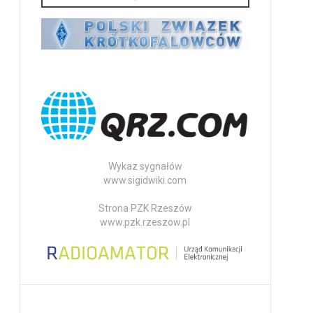
Wykaz sygnałów
www.sigidwiki.com
Strona PZK Rzeszów
www.pzk.rzeszow.pl