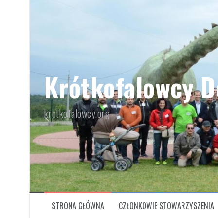
Przeskocz
do
treści
Krótkofalowcy D
krotkofalowcy.org
STRONA GŁÓWNA
CZŁONKOWIE STOWARZYSZENIA