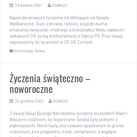
3 kwietnia 2021
SQ8AQO
Najserdeczniejsze życzenia na zbliżające się Święta
Wielkanocne. Dużo zdrowia, radości, pogody ducha,
smacznej święconki i mokrego poniedziałku! Wielu dalekich i
ciekawych DX życzą krótkofalowcy z Dębicy PS. Przy okazji
zapraszamy do łączności w SP DX Contest
Informacje
,
News
Życzenia świąteczno –
noworoczne
23 grudnia 2020
SQ8AQO
Z okazji Świąt Bożego Narodzenia życzymy wszystkim Wam i
Waszym rodzinom, by tegoroczne Święta były jednymi z
piękniejszych. Niech będą one czasem spędzonym w gronie
rodzinnym, bez pośpiechu, trosk i zmartwień, a wigilijne