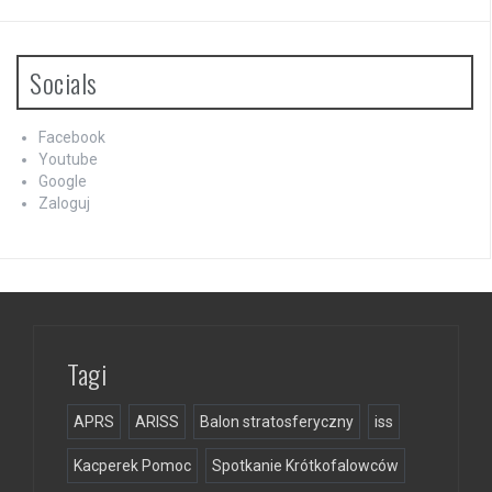
Socials
Facebook
Youtube
Google
Zaloguj
Tagi
APRS
ARISS
Balon stratosferyczny
iss
Kacperek Pomoc
Spotkanie Krótkofalowców