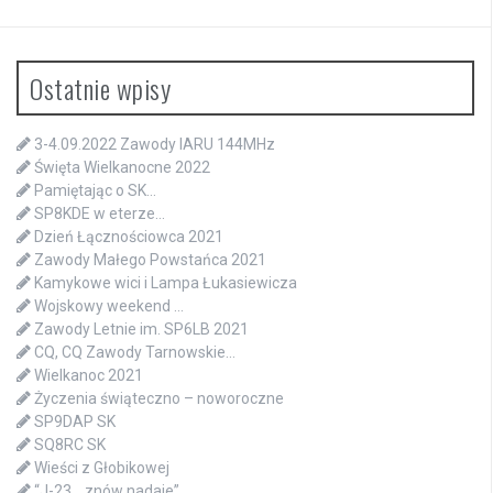
Ostatnie wpisy
3-4.09.2022 Zawody IARU 144MHz
Święta Wielkanocne 2022
Pamiętając o SK…
SP8KDE w eterze…
Dzień Łącznościowca 2021
Zawody Małego Powstańca 2021
Kamykowe wici i Lampa Łukasiewicza
Wojskowy weekend …
Zawody Letnie im. SP6LB 2021
CQ, CQ Zawody Tarnowskie…
Wielkanoc 2021
Życzenia świąteczno – noworoczne
SP9DAP SK
SQ8RC SK
Wieści z Głobikowej
“J-23… znów nadaje”