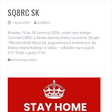
SQ8RC SK
1 lipca 2020
SQ8AQO
W wieku 74 lat, 30 czerwca 2020r. zmarł nasz kolega
CzesławSQ8RC z Glinika dawniej znany na paśmie CB jako
“Wierzba Glinik”Msza Św. pogrzebowa w kościele pw. Św.
Maksymiliana Kolbego w Glinku – odbędzie się w piątek
3.07.2020r o godz 12.00
Informacje
,
News