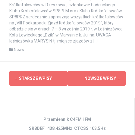
Krótkofalowców w Rzeszowie, członkowie Łańcuckiego
Klubu Krótkofalowców SP8PLM oraz Klubu Krótkofalowców
SP8PRZ serdecznie zapraszają wszystkich krótkofalowców
na „VIII Podkarpacki Zjazd Krótkofalowców 2019”, który
odbędzie się w dniach 7 – 8 września 2019 r. w Leśniczówce
Koła Łowieckiego „Dzik” w Marysinie k. Julina. UWAGA –
leśniczówka MARYSIN tj. miejsce zjazdów z […]
News
Nawigacja
←
STARSZE WPISY
NOWSZE WPISY
→
po
wpisach
Przemiennik C4FM i FM
SR8DEF 438.425MHz CTCSS 103.5Hz