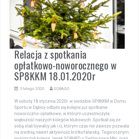
Relacja z spotkania
opłatkowo-noworocznego w
SP8KKM 18.01.2020r
3 lutego 2020
SQ8AQO
W sobotę 18 stycznia 2020r. w siedzibie SP8KKM w Domu
Sportu w Dębicy odbyło się kolejne już spotkanie
noworoczno-opłatkowe, w którym uczestniczyła
większość naszych kolegów klubowych. Spotkali się ze
sobą stali bywalcy jak i ci, którym czas nie zawsze pozwala
na średnią nawet aktywność krótkofalarską. Tegorocznym
gośćmi byli kolega Janek SQ8HBD z Sędziszowa Młp. oraz