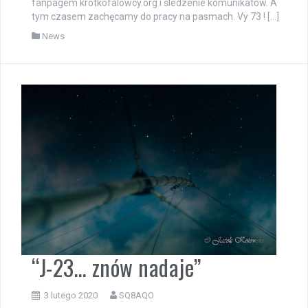
fanpagem krotkofalowcy.org i śledzenie komunikatów. A
tym czasem zachęcamy do pracy na pasmach. Vy 73 ! […]
News
“J-23… znów nadaje”
3 lutego 2020
SQ8AQO