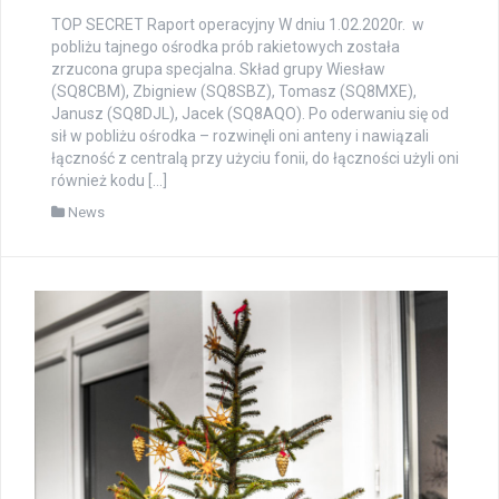
TOP SECRET Raport operacyjny W dniu 1.02.2020r. w
pobliżu tajnego ośrodka prób rakietowych została
zrzucona grupa specjalna. Skład grupy Wiesław
(SQ8CBM), Zbigniew (SQ8SBZ), Tomasz (SQ8MXE),
Janusz (SQ8DJL), Jacek (SQ8AQO). Po oderwaniu się od
sił w pobliżu ośrodka – rozwinęli oni anteny i nawiązali
łączność z centralą przy użyciu fonii, do łączności użyli oni
również kodu […]
News