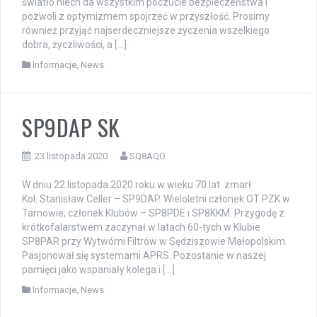
światło niech da wszystkim poczucie bezpieczeństwa i
pozwoli z optymizmem spojrzeć w przyszłość. Prosimy
również przyjąć najserdeczniejsze życzenia wszelkiego
dobra, życzliwości, a […]
Informacje
,
News
SP9DAP SK
23 listopada 2020
SQ8AQO
W dniu 22 listopada 2020 roku w wieku 70 lat zmarł
Kol. Stanisław Celler – SP9DAP. Wieloletni członek OT PZK w
Tarnowie, członek Klubów – SP8PDE i SP8KKM. Przygodę z
krótkofalarstwem zaczynał w latach 60-tych w Klubie
SP8PAR przy Wytwórni Filtrów w Sędziszowie Małopolskim.
Pasjonował się systemami APRS. Pozostanie w naszej
pamięci jako wspaniały kolega i […]
Informacje
,
News