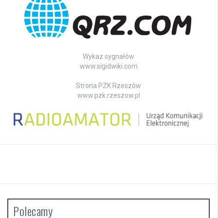
Wykaz sygnałów
www.sigidwiki.com
Strona PZK Rzeszów
www.pzk.rzeszow.pl
Polecamy