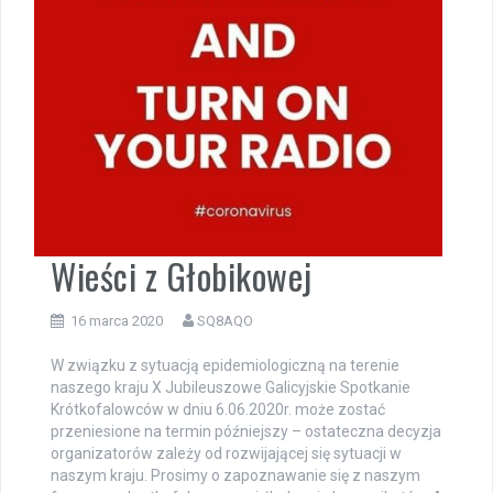
Wieści z Głobikowej
16 marca 2020
SQ8AQO
W związku z sytuacją epidemiologiczną na terenie
naszego kraju X Jubileuszowe Galicyjskie Spotkanie
Krótkofalowców w dniu 6.06.2020r. może zostać
przeniesione na termin późniejszy – ostateczna decyzja
organizatorów zależy od rozwijającej się sytuacji w
naszym kraju. Prosimy o zapoznawanie się z naszym