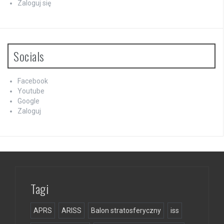
Zaloguj się
Socials
Facebook
Youtube
Google
Zaloguj
Tagi
APRS
ARISS
Balon stratosferyczny
iss