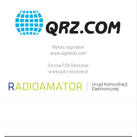
Wykaz sygnałów
www.sigidwiki.com
Strona PZK Rzeszów
www.pzk.rzeszow.pl