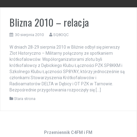
Blizna 2010 – relacja
30 sierpnia 2010
SQ8OQC
W dniach 28-29 sierpnia 2010 w Bliźnie odbył się pierwszy
Zlot Historyczno – Militarny połączony ze spotkaniem
krótkofalowców. Współorganizatorami zlotu byli
krótkofalowcy z Dębickiego Klubu Łączności PZK SP8KKM i
Szkolnego Klubu Łączności SP8YAY, którzy jednocześnie są
członkami Stowarzyszenia Krótkofalowców i
Radioamatorów DELTA w Dębicy i OT PZK w Tarnowie.
Bezpośrednie przygotowania rozpoczęły się […]
Stara strona
Przemiennik C4FM i FM