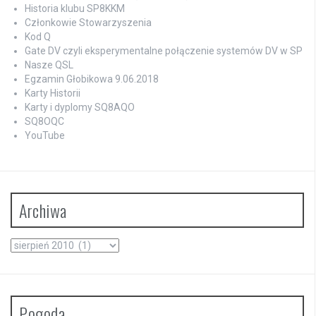
Historia klubu SP8KKM
Członkowie Stowarzyszenia
Kod Q
Gate DV czyli eksperymentalne połączenie systemów DV w SP
Nasze QSL
Egzamin Głobikowa 9.06.2018
Karty Historii
Karty i dyplomy SQ8AQO
SQ8OQC
YouTube
Archiwa
Archiwa
Pogoda