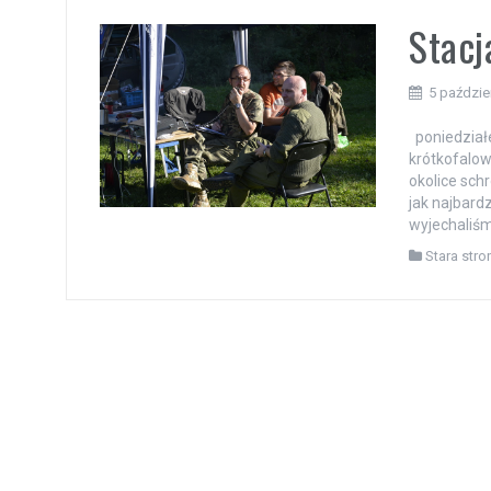
Stacj
5 paździe
poniedziałe
krótkofalo
okolice sch
jak najbard
wyjechaliśm
Stara stro