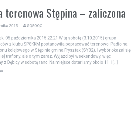
a terenowa Stępina – zaliczona
rnika 2015
SQ8OQC
k, 05 października 2015 22:21 W tą sobotę (3.10.2015) grupa
wców z klubu SP8KKM postanowiła popracować terenowo. Padło na
ronu kolejowego w Stępinie gmina Frysztak (SY02). I wybór okazał się
ziej trafiony, ale o tym zaraz. Wyjazd był weekendowy, więc
y z Dębicy w sobotę rano. Na miejsce dotarliśmy około 11 i […]
na