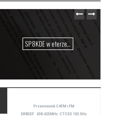
SP8KDE w eterze…
Przemiennik C4FM i FM
SR8DEF 438.425MHz CTCSS 103.5Hz