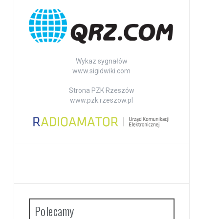
Wykaz sygnałów
www.sigidwiki.com
Strona PZK Rzeszów
www.pzk.rzeszow.pl
Polecamy