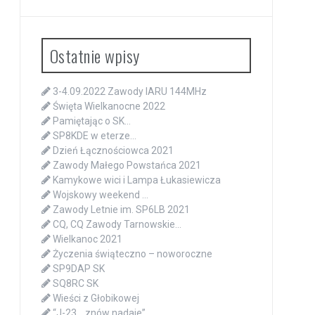
Ostatnie wpisy
3-4.09.2022 Zawody IARU 144MHz
Święta Wielkanocne 2022
Pamiętając o SK…
SP8KDE w eterze…
Dzień Łącznościowca 2021
Zawody Małego Powstańca 2021
Kamykowe wici i Lampa Łukasiewicza
Wojskowy weekend …
Zawody Letnie im. SP6LB 2021
CQ, CQ Zawody Tarnowskie…
Wielkanoc 2021
Życzenia świąteczno – noworoczne
SP9DAP SK
SQ8RC SK
Wieści z Głobikowej
“J-23… znów nadaje”