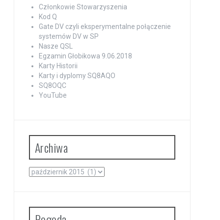
Członkowie Stowarzyszenia
Kod Q
Gate DV czyli eksperymentalne połączenie
systemów DV w SP
Nasze QSL
Egzamin Głobikowa 9.06.2018
Karty Historii
Karty i dyplomy SQ8AQO
SQ8OQC
YouTube
Archiwa
Archiwa
Pogoda