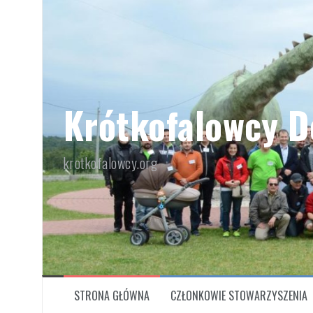
Przeskocz
do
treści
Krótkofalowcy D
krotkofalowcy.org
STRONA GŁÓWNA
CZŁONKOWIE STOWARZYSZENIA