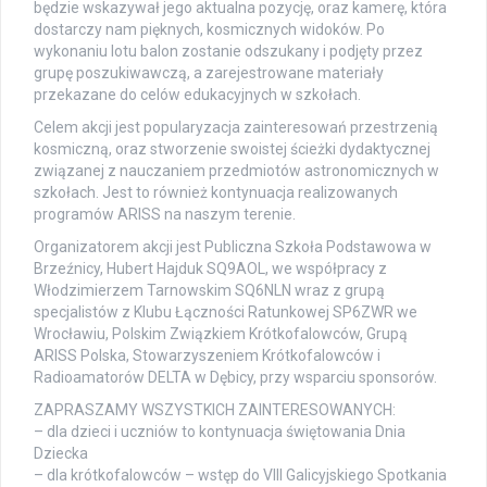
będzie wskazywał jego aktualna pozycję, oraz kamerę, która
dostarczy nam pięknych, kosmicznych widoków. Po
wykonaniu lotu balon zostanie odszukany i podjęty przez
grupę poszukiwawczą, a zarejestrowane materiały
przekazane do celów edukacyjnych w szkołach.
Celem akcji jest popularyzacja zainteresowań przestrzenią
kosmiczną, oraz stworzenie swoistej ścieżki dydaktycznej
związanej z nauczaniem przedmiotów astronomicznych w
szkołach. Jest to również kontynuacja realizowanych
programów ARISS na naszym terenie.
Organizatorem akcji jest Publiczna Szkoła Podstawowa w
Brzeźnicy, Hubert Hajduk SQ9AOL, we współpracy z
Włodzimierzem Tarnowskim SQ6NLN wraz z grupą
specjalistów z Klubu Łączności Ratunkowej SP6ZWR we
Wrocławiu, Polskim Związkiem Krótkofalowców, Grupą
ARISS Polska, Stowarzyszeniem Krótkofalowców i
Radioamatorów DELTA w Dębicy, przy wsparciu sponsorów.
ZAPRASZAMY WSZYSTKICH ZAINTERESOWANYCH:
– dla dzieci i uczniów to kontynuacja świętowania Dnia
Dziecka
– dla krótkofalowców – wstęp do VIII Galicyjskiego Spotkania