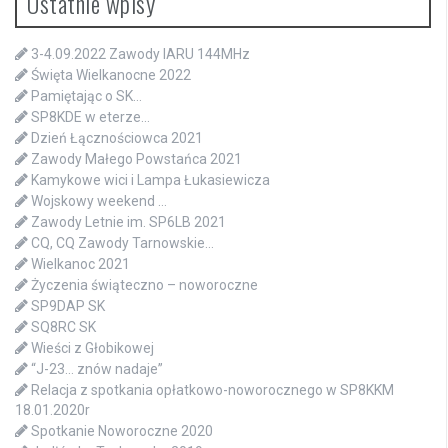
Ostatnie wpisy
3-4.09.2022 Zawody IARU 144MHz
Święta Wielkanocne 2022
Pamiętając o SK…
SP8KDE w eterze…
Dzień Łącznościowca 2021
Zawody Małego Powstańca 2021
Kamykowe wici i Lampa Łukasiewicza
Wojskowy weekend …
Zawody Letnie im. SP6LB 2021
CQ, CQ Zawody Tarnowskie…
Wielkanoc 2021
Życzenia świąteczno – noworoczne
SP9DAP SK
SQ8RC SK
Wieści z Głobikowej
“J-23… znów nadaje”
Relacja z spotkania opłatkowo-noworocznego w SP8KKM
18.01.2020r
Spotkanie Noworoczne 2020