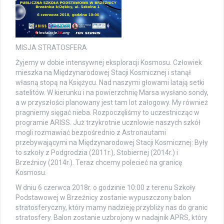
MISJA STRATOSFERA
Żyjemy w dobie intensywnej eksploracji Kosmosu. Człowiek
mieszka na Międzynarodowej Stacji Kosmicznej i stanął
własną stopą na Księżycu. Nad n
aszymi głowami latają setki
satelitów. W kierunku i na powierzchnię Marsa wysłano sondy,
a w przyszłości planowany jest tam lot załogowy. My również
pragniemy sięgać nieba. Rozpoczęliśmy to uczestnicząc w
programie ARISS. Już trzykrotnie ucznIowie naszych szkół
mogli rozmawiać bezpośrednio z Astronautami
przebywającymi na Międzynarodowej Stacji Kosmicznej: Były
to szkoły z Podgrodzia (2011r.), Stobiernej (2014r.) i
Brzeźnicy (2014r.). Teraz chcemy polecieć na granicę
Kosmosu.
W dniu 6 czerwca 2018r. o godzinie 10:00 z terenu Szkoły
Podstawowej w Brzeźnicy zostanie wypuszczony balon
stratosferyczny, który mamy nadzieję przybliży nas do granic
stratosfery. Balon zostanie uzbrojony w nadajnik APRS, który