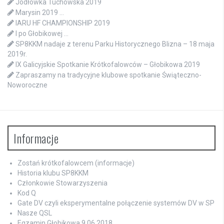
Jodłówka Tuchowska 2019
Marysin 2019 …
IARU HF CHAMPIONSHIP 2019
I po Głobikowej …
SP8KKM nadaje z terenu Parku Historycznego Blizna – 18 maja
2019r.
IX Galicyjskie Spotkanie Krótkofalowców – Głobikowa 2019
Zapraszamy na tradycyjne klubowe spotkanie Świąteczno-
Noworoczne
Informacje
Zostań krótkofalowcem (informacje)
Historia klubu SP8KKM
Członkowie Stowarzyszenia
Kod Q
Gate DV czyli eksperymentalne połączenie systemów DV w SP
Nasze QSL
Egzamin Głobikowa 9.06.2018