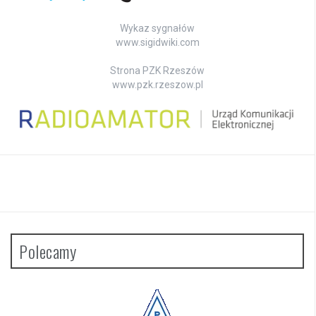
Wykaz sygnałów
www.sigidwiki.com
Strona PZK Rzeszów
www.pzk.rzeszow.pl
Polecamy