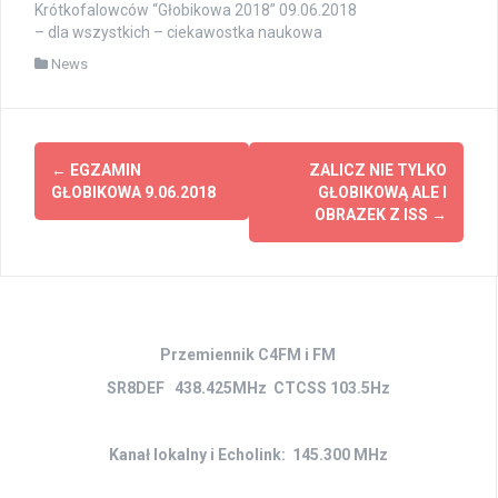
Krótkofalowców “Głobikowa 2018” 09.06.2018
– dla wszystkich – ciekawostka naukowa
News
Zobacz
←
EGZAMIN
ZALICZ NIE TYLKO
wpisy
GŁOBIKOWA 9.06.2018
GŁOBIKOWĄ ALE I
OBRAZEK Z ISS
→
Przemiennik C4FM i FM
SR8DEF 438.425MHz CTCSS 103.5Hz
Kanał lokalny i Echolink: 145.300 MHz